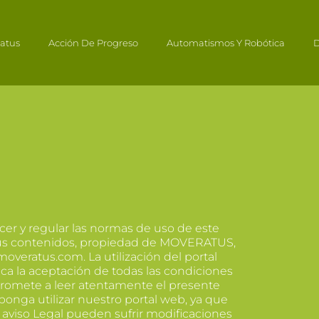
atus
Acción De Progreso
Automatismos Y Robótica
D
er y regular las normas de uso de este
 sus contenidos, propiedad de MOVERATUS,
moveratus.com. La utilización del portal
ca la aceptación de todas las condiciones
mpromete a leer atentamente el presente
ponga utilizar nuestro portal web, ya que
 aviso Legal pueden sufrir modificaciones