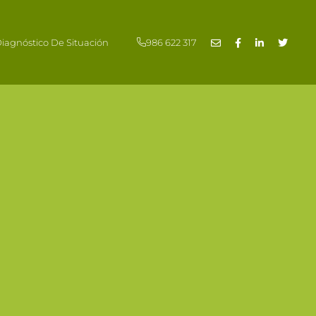
986 622 317
iagnóstico De Situación