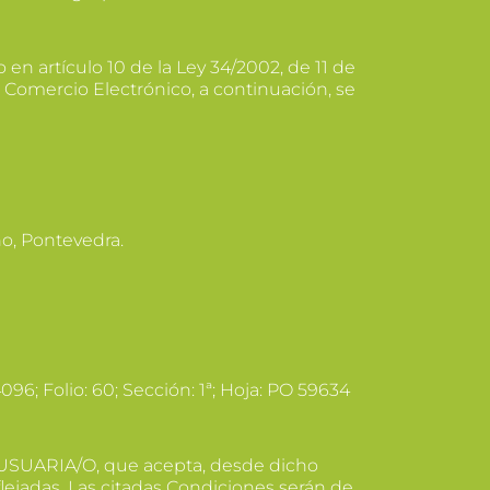
n artículo 10 de la Ley 34/2002, de 11 de
el Comercio Electrónico, a continuación, se
ño, Pontevedra.
96; Folio: 60; Sección: 1ª; Hoja: PO 59634
de USUARIA/O, que acepta, desde dicho
flejadas. Las citadas Condiciones serán de