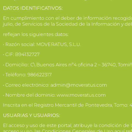
DATOS IDENTIFICATIVOS:
En cumplimiento con el deber de información recogido e
julio, de Servicios de la Sociedad de la Información y d
reflejan los siguientes datos:
• Razón social: MOVERATUS, S.L.U.
• CIF: B94132727
• Domicilio:: C\ Buenos Aires nº4 oficina 2 – 36740, Tomi
• Teléfono: 986622317
• Correo electrónico: admin@moveratus.com
• Nombre del dominio: www.moveratus.com
Inscrita en el Registro Mercantil de Pontevedra, Tomo: 40
USUARIAS Y USUARIOS:
El acceso y uso de este portal, atribuye la condición 
acceso y uso, las Condiciones Generales de Uso aquí re