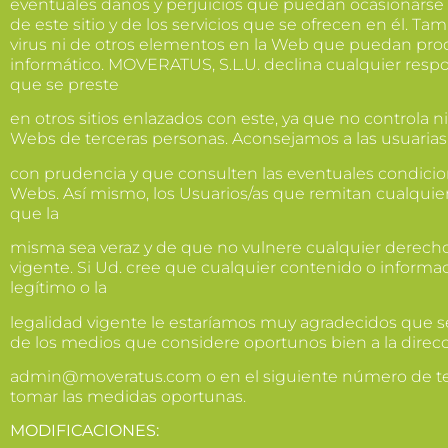
eventuales daños y perjuicios que puedan ocasionarse p
de este sitio y de los servicios que se ofrecen en él. 
virus ni de otros elementos en la Web que puedan prod
informático. MOVERATUS, S.L.U. declina cualquier respon
que se preste
en otros sitios enlazados con este, ya que no controla n
Webs de terceras personas. Aconsejamos a las usuarias
con prudencia y que consulten las eventuales condici
Webs. Así mismo, los Usuarios/as que remitan cualquier
que la
misma sea veraz y de que no vulnere cualquier derecho 
vigente. Si Ud. cree que cualquier contenido o informa
legítimo o la
legalidad vigente le estaríamos muy agradecidos que se
de los medios que considere oportunos bien a la direcc
admin@moveratus.com o en el siguiente número de t
tomar las medidas oportunas.
MODIFICACIONES: