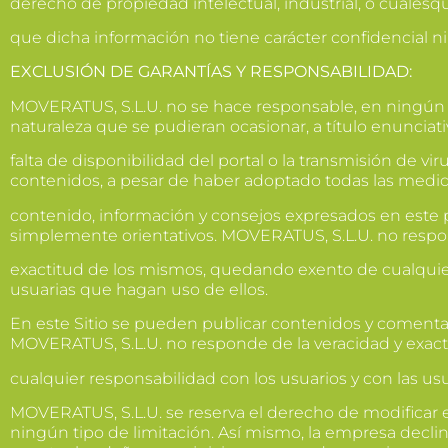
derecho de propiedad intelectual, industrial, o cualesq
que dicha información no tiene carácter confidencial ni 
EXCLUSIÓN DE GARANTÍAS Y RESPONSABILIDAD:
MOVERATUS, S.L.U. no se hace responsable, en ningún c
naturaleza que se pudieran ocasionar, a título enunciati
falta de disponibilidad del portal o la transmisión de vi
contenidos, a pesar de haber adoptado todas las medidas
contenido, información y consejos expresados en est
simplemente orientativos. MOVERATUS, S.L.U. no respo
exactitud de los mismos, quedando exento de cualquier
usuarias que hagan uso de ellos.
En este Sitio se pueden publicar contenidos y comentar
MOVERATUS, S.L.U. no responde de la veracidad y exac
cualquier responsabilidad con los usuarios y con las us
MOVERATUS, S.L.U. se reserva el derecho de modificar el 
ningún tipo de limitación. Así mismo, la empresa declin