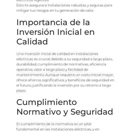
Esto te asegurara instalaciones robustas y seguras para
mitigar tus riesgos en tu generación de valor.
Importancia de la
Inversión Inicial en
Calidad
Una inversión inicial de calidad en instalaciones
eléctricas es crucial debido a su seguridad a largo plazo,
durabilidad, cumplimiento de normativas, eficiencia
operativa, valor a largo plazo y facilidad de
mantenimiento. Aunque requiere un costo inicial mayor,
ofrece ahorros significativos y beneficios de seguridad en
el futuro, justificando la inversión por su retorno a largo
plazo.
Cumplimiento
Normativo y Seguridad
El cumplimiento de la normativa es un pilar
fundamental en las instalaciones eléctricas, y en