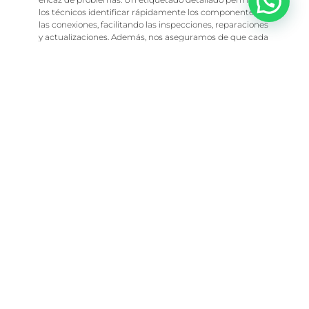
los técnicos identificar rápidamente los componentes y
las conexiones, facilitando las inspecciones, reparaciones
y actualizaciones. Además, nos aseguramos de que cada
instalación venga acompañada de una documentación
eléctrica completa y fácil de entender. Esta
documentación no solo sirve como una guía
indispensable para futuras intervenciones, sino que
también proporciona una visión clara del sistema
eléctrico, asegurando que todos los elementos estén
debidamente registrados y accesibles.
Impacto a Largo Plazo
de Colaborar con
Moveratus
El impacto a largo plazo de Moveratus en las
instalaciones eléctricas se manifiesta en una mayor
durabilidad y fiabilidad, seguridad mejorada, eficiencia
operativa incrementada y mantenimiento simplificado.
Al enfocarse en el cumplimiento normativo y
proporcionar instalaciones de calidad, Moveratus no solo
reduce los costos operativos y de mantenimiento para